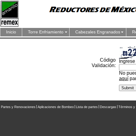
Inicio
Torre Enfriamiento
Cabezales Engranados
R
Código
Ingrese 
Validación:
No pued
aquí
par
Partes y Renovaciones
Aplicaciones de Bombeo
Lista de partes
Descargas
Términos y